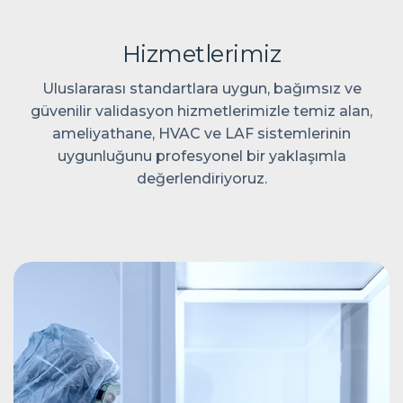
H
i
z
m
e
t
l
e
r
i
m
i
z
Uluslararası standartlara uygun, bağımsız ve
güvenilir validasyon hizmetlerimizle temiz alan,
ameliyathane, HVAC ve LAF sistemlerinin
uygunluğunu profesyonel bir yaklaşımla
değerlendiriyoruz.