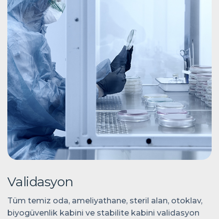
V
a
l
i
d
a
s
y
o
n
Tüm temiz oda, ameliyathane, steril alan, otoklav,
biyogüvenlik kabini ve stabilite kabini validasyon