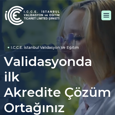
I.C.C.E. İstanbul Validasyon Ve Eğitim
V
a
l
i
d
a
s
y
o
n
d
a
i
l
k
A
k
r
e
d
i
t
e
Ç
ö
z
ü
m
O
r
t
a
ğ
ı
n
ı
z