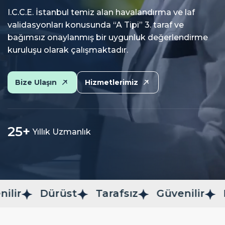
I.C.C.E. İstanbul temiz alan havalandırma ve laf
validasyonları konusunda “A Tipi” 3. taraf ve
bağımsız onaylanmış bir uygunluk değerlendirme
kuruluşu olarak çalışmaktadır.
Bize Ulaşın
Hizmetlerimiz
25
+
Yıllık Uzmanlık
Dürüst
Tarafsız
Güvenilir
Dürüs