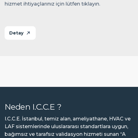
hizmet ihtiyaçlarınız için lütfen tıklayın.
Detay
N
e
d
e
n
I
.
C
.
C
.
E
?
I.C.C.E. İstanbul, temiz alan, ameliyathane, HVAC ve
LAF sistemlerinde uluslararası standartlara uygun,
bağımsız ve tarafsız validasyon hizmeti sunan “A