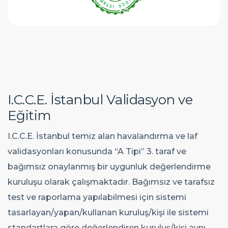
I
.
C
.
C
.
E
.
İ
s
t
a
n
b
u
l
V
a
l
i
d
a
s
y
o
n
v
e
E
ğ
i
t
i
m
I.C.C.E. İstanbul temiz alan havalandırma ve laf
validasyonları konusunda “A Tipi” 3. taraf ve
bağımsız onaylanmış bir uygunluk değerlendirme
kuruluşu olarak çalışmaktadır. Bağımsız ve tarafsız
test ve raporlama yapılabilmesi için sistemi
tasarlayan/yapan/kullanan kuruluş/kişi ile sistemi
standartlara göre değerlendiren kuruluş/kişi aynı